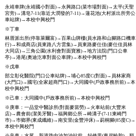
永靖車牌(永靖國小對面)→永興路口(菜巿場對面)→太平(天聖
宮旁)→溝皂7-11(靠近大潤發的7-11)→蓮花池(大村派出所旁公
車站牌)→本校中興校門
※丁車
林厝派出所(停靠萊爾富)→百果山牌樓(員水路和山腳路口機車
行)→和成商店(員東路八方雲集)→員東路麥仕佳(麥仕佳員林
大同店)→三角公園(水利會對面寶雅)→地方法院(門口公車
亭)→港尾(奧迪汔車對面公車牌)→本校中興校門
※戊車
部立彰化醫院(門口公車站牌)→埔心85度C(對面)→員林家商
(大門口)→國宅(全家超商門口)→大同國中(戶政事務所前)→本
校中興校門
※己車：大同國中(戶政事務所前)→本校中興校門
※庚車：一品堂中醫診所(對面麥當勞)→火車站前(大豐米
店)→農會前(潔美牙醫)→福興鄉公所→崎溝子(7-11東崎門
巿)→巿鄉界(東成纖維)→南安里(金豐沖床)→莿桐腳(85度C)→
本校中興校門
※辛車：水尾→新港路中油加油站前→好修里(東岸輪胎)→順