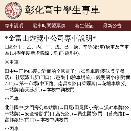
彰化高中學生專車
專車說明
發車時間暨票價
新生登記
最新公告
*金富山遊覽車公司專車說明*
1.區分甲、乙、丙、丁、戊、己、庚、辛等8部車(庚車及辛車
為114學年度新增路線，刻正招標中)。
※甲車：
田中中正路85度C(對面的全國電子)→崙雅車牌(麥味登早餐
店)→社頭派出所(門口)→芭樂市(驗車場前)→饒明國小(斜對面
7-11)→第一市場(中正路、南昌東路口萊爾富)→花壇車牌(公
車站牌[春天診所])→本校中興校門
※乙車：
北斗國中(大門旁公車站牌)→田尾(田尾國小旁)→溪畔車牌(公
車站牌)→安全輪胎(門口[莒光路])→員生醫院(門口[莒光路])→
富邦銀行(門口)→本校中興校門
※丙車：